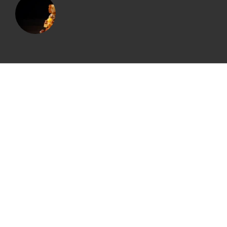
© All rights reserved. Made with ❤️ by
Itweso
IMPRESSUM
DATENSCHUTZ
WordPress Cookie Hinweis von Real Cookie Banner