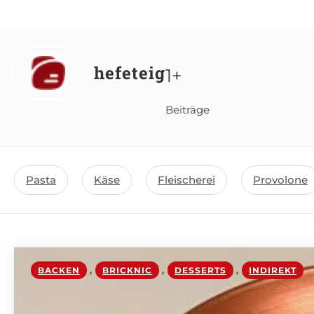
hefeteig
1+
Beiträge
Pasta
Käse
Fleischerei
Provolone
BACKEN
,
BRICKNIC
,
DESSERTS
,
INDIREKT