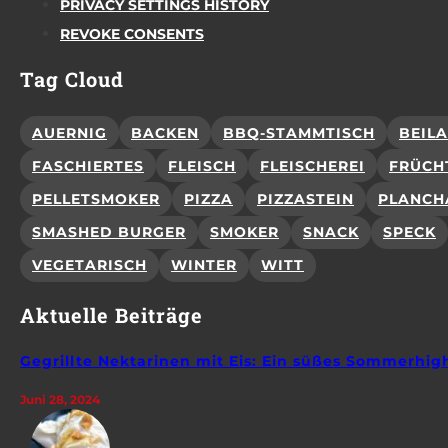
PRIVACY SETTINGS HISTORY
REVOKE CONSENTS
Tag Cloud
AUERNIG
BACKEN
BBQ-STAMMTISCH
BEIL
FASCHIERTES
FLEISCH
FLEISCHEREI
FRÜCH
PELLETSMOKER
PIZZA
PIZZASTEIN
PLANCH
SMASHED BURGER
SMOKER
SNACK
SPECK
VEGETARISCH
WINTER
WITT
Aktuelle Beiträge
Gegrillte Nektarinen mit Eis: Ein süßes Sommerhig
Juni 28, 2024