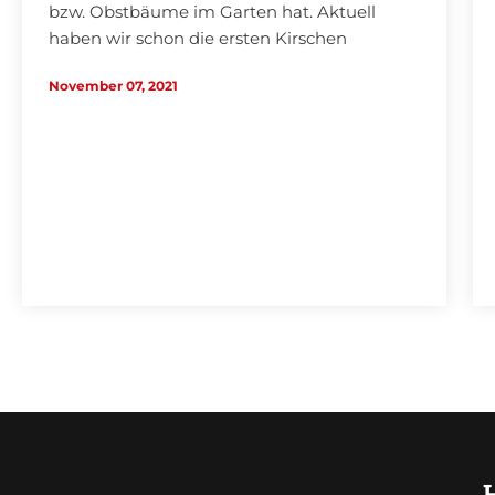
bzw. Obstbäume im Garten hat. Aktuell
haben wir schon die ersten Kirschen
genießen können und die Marillenernte
November 07, 2021
(Aprikosen)…