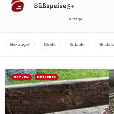
Süßspeise
6+
Beiträge
Elektrogrill
Direkt
Erdapfel
Brickni
BACKEN
,
DESSERTS