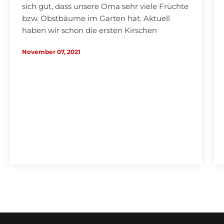
sich gut, dass unsere Oma sehr viele Früchte
bzw. Obstbäume im Garten hat. Aktuell
haben wir schon die ersten Kirschen
genießen können und die Marillenernte
November 07, 2021
(Aprikosen)…