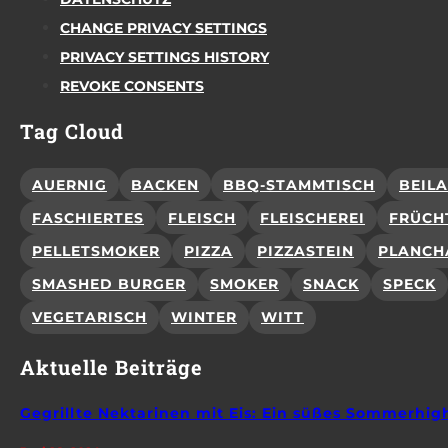
CHANGE PRIVACY SETTINGS
PRIVACY SETTINGS HISTORY
REVOKE CONSENTS
Tag Cloud
AUERNIG
BACKEN
BBQ-STAMMTISCH
BEIL
FASCHIERTES
FLEISCH
FLEISCHEREI
FRÜCH
PELLETSMOKER
PIZZA
PIZZASTEIN
PLANCH
SMASHED BURGER
SMOKER
SNACK
SPECK
VEGETARISCH
WINTER
WITT
Aktuelle Beiträge
Gegrillte Nektarinen mit Eis: Ein süßes Sommerhig