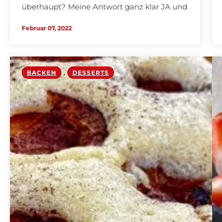
überhaupt? Meine Antwort ganz klar JA und
wie ich den Kuchen zubereite, erfahrt ihr in
Februar 07, 2022
diesem Beitrag.…
BACKEN
,
DESSERTS