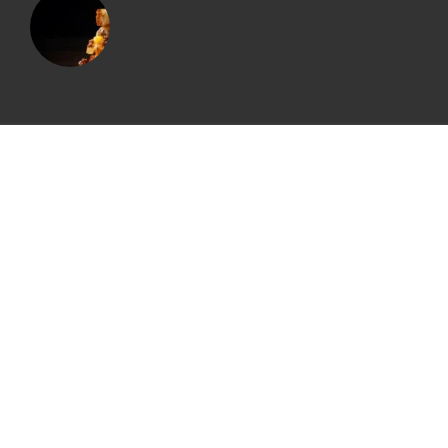
© All rights reserved. Made with ❤️ by
Itweso
IMPRESSUM
DATENSCHUTZ
WordPress Cookie Hinweis von Real Cookie Banner