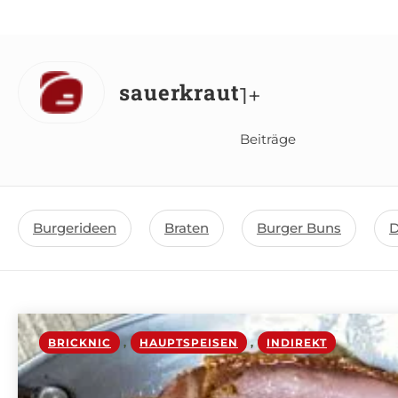
sauerkraut
1+
Beiträge
Burgerideen
Braten
Burger Buns
D
BRICKNIC
,
HAUPTSPEISEN
,
INDIREKT