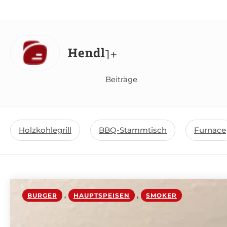
Hendl
1+
Beiträge
Holzkohlegrill
BBQ-Stammtisch
Furnace
BURGER
,
HAUPTSPEISEN
,
SMOKER