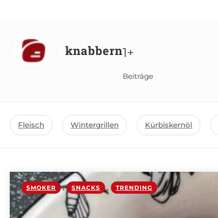
knabbern
1+
Beiträge
Fleisch
Wintergrillen
Kürbiskernöl
SMOKER
,
SNACKS
,
TRENDING