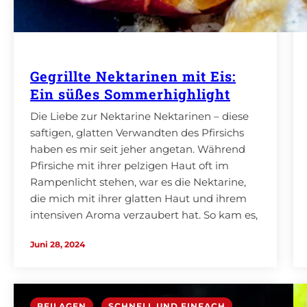
Gegrillte Nektarinen mit Eis:
Ein süßes Sommerhighlight
Die Liebe zur Nektarine Nektarinen – diese
saftigen, glatten Verwandten des Pfirsichs
haben es mir seit jeher angetan. Während
Pfirsiche mit ihrer pelzigen Haut oft im
Rampenlicht stehen, war es die Nektarine,
die mich mit ihrer glatten Haut und ihrem
intensiven Aroma verzaubert hat. So kam es,
dass ich eines Tages durch einen glücklichen
Juni 28, 2024
Zufall…
BEILAGEN
,
SCHNELL UND EINFACH
,