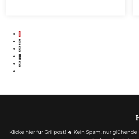
1
2
3
…
5
Klicke hier für Grillpost! 🔥 Kein Spam, nur glühen