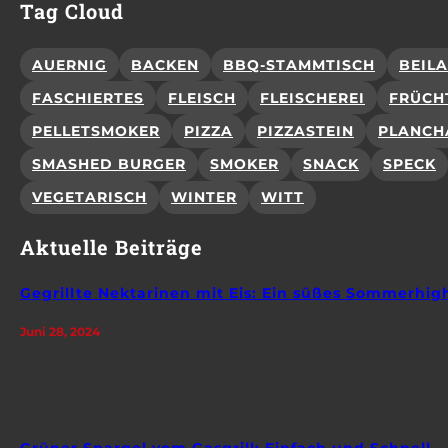
Tag Cloud
AUERNIG
BACKEN
BBQ-STAMMTISCH
BEIL
FASCHIERTES
FLEISCH
FLEISCHEREI
FRÜCH
PELLETSMOKER
PIZZA
PIZZASTEIN
PLANCH
SMASHED BURGER
SMOKER
SNACK
SPECK
VEGETARISCH
WINTER
WITT
Aktuelle Beiträge
Gegrillte Nektarinen mit Eis: Ein süßes Sommerhig
Juni 28, 2024