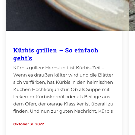
Kürbis grillen – So einfach
geht’s
Kürbis grillen: Herbstzeit ist Kürbis-Zeit -
Wenn es draußen kälter wird und die Blätter
sich verfärben, hat Kürbis in den heimischen
Küchen Hochkonjunktur. Ob als Suppe mit
leckerem Kürbiskernöl oder als Beilage aus
dem Ofen, der orange Klassiker ist überall zu
finden. Und nun zur guten Nachricht, Kürbis
eignet sich auch hervorragend zum Grillen.
Oktober 31, 2022
Mit…