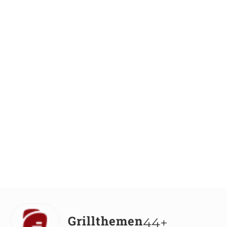
Grillthemen
44+