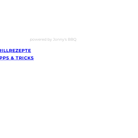
powered by Jonny's BBQ
RILLREZEPTE
IPPS & TRICKS
GRILLREZEPTE
TIPPS & TRICKS