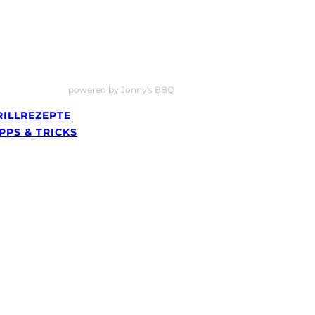
powered by Jonny's BBQ
RILLREZEPTE
IPPS & TRICKS
GRILLREZEPTE
TIPPS & TRICKS